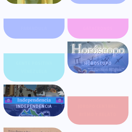
FARÁNDULA
GATACRONOS
GENTE POSITIVA
HORÓSCOPO
VENEZUELA
INDEPENDENCIA
JOROPO CENTRAL:
RITMO Y RELATO