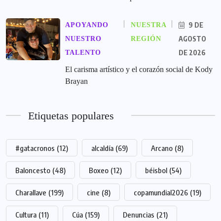
9 DE
APOYANDO
NUESTRA
AGOSTO
NUESTRO
REGIÓN
DE 2026
TALENTO
El carisma artístico y el corazón social de Kody
Brayan
Etiquetas populares
#gatacronos
(12)
alcaldía
(69)
Arcano
(8)
Baloncesto
(48)
Boxeo
(12)
béisbol
(54)
Charallave
(199)
cine
(8)
copamundial2026
(19)
Cultura
(11)
Cúa
(159)
Denuncias
(21)