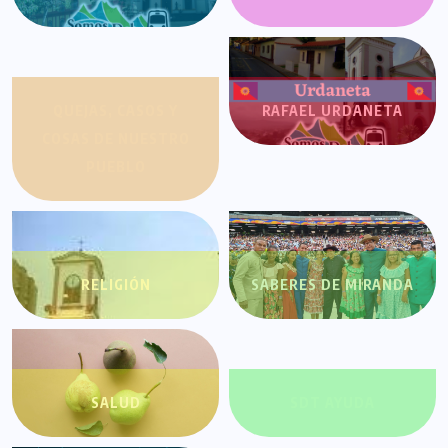
QUEJAS, CASOS Y
RAFAEL URDANETA
COSAS DE NUESTRO
PUEBLO
RELIGIÓN
SABERES DE MIRANDA
SALUD
SDT AYUDA