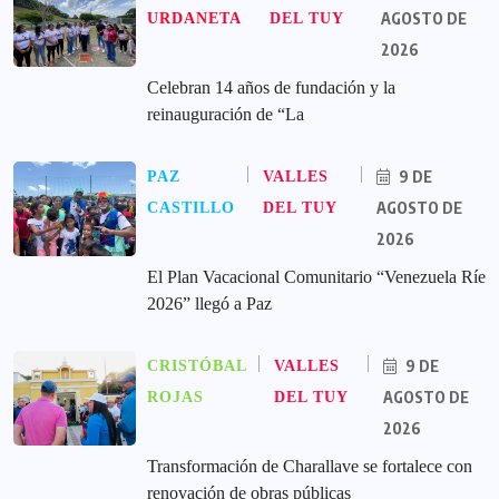
AGOSTO DE
URDANETA
DEL TUY
2026
Celebran 14 años de fundación y la
reinauguración de “La
9 DE
PAZ
VALLES
AGOSTO DE
CASTILLO
DEL TUY
2026
El Plan Vacacional Comunitario “Venezuela Ríe
2026” llegó a Paz
9 DE
CRISTÓBAL
VALLES
AGOSTO DE
ROJAS
DEL TUY
2026
Transformación de Charallave se fortalece con
renovación de obras públicas