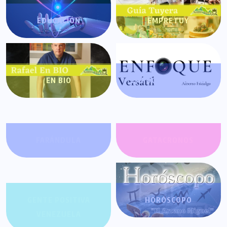
EDUCACIÓN
EMPRETUY
EN BIO
ENFOQUE VERSÁTIL
FARÁNDULA
GATACRONOS
GENTE POSITIVA
HORÓSCOPO
VENEZUELA