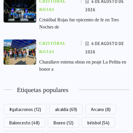
4 DE AGOSTO DE
CRISTÓBAL
2026
ROJAS
Cristóbal Rojas fue epicentro de fe en Tres
Noches de
4 DE AGOSTO DE
CRISTÓBAL
2026
ROJAS
Charallave estrena obras en peaje La Peñita en
honor a
Etiquetas populares
#gatacronos
(12)
alcaldía
(69)
Arcano
(8)
Baloncesto
(48)
Boxeo
(12)
béisbol
(54)