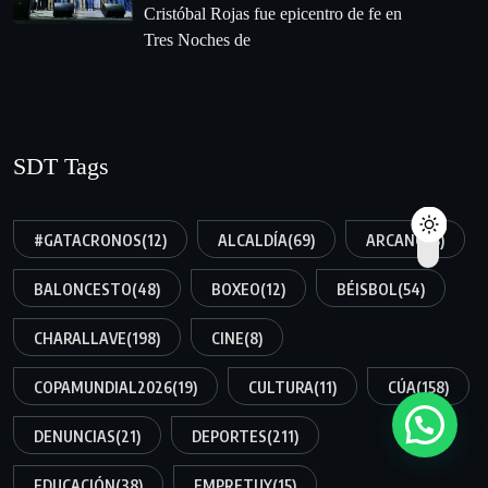
Cristóbal Rojas fue epicentro de fe en
Tres Noches de
SDT Tags
#GATACRONOS
(12)
ALCALDÍA
(69)
ARCANO
(8)
BALONCESTO
(48)
BOXEO
(12)
BÉISBOL
(54)
CHARALLAVE
(198)
CINE
(8)
COPAMUNDIAL2026
(19)
CULTURA
(11)
CÚA
(158)
DENUNCIAS
(21)
DEPORTES
(211)
EDUCACIÓN
(38)
EMPRETUY
(15)