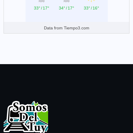
33°
/
17°
34°
/
17°
33°
/
16°
Data from
Tiempo3.com