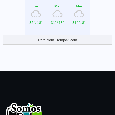
Lun
Mar
Mié
32°
/
18°
31°
/
18°
31°
/
18°
Data from
Tiempo3.com