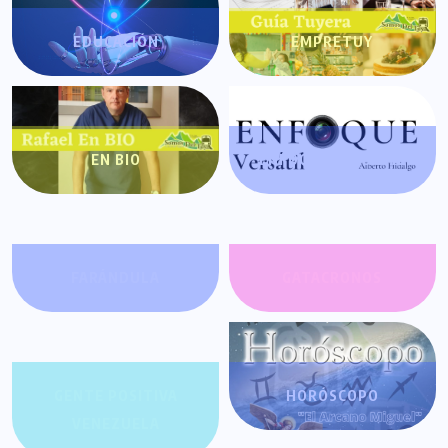
EDUCACIÓN
EMPRETUY
EN BIO
ENFOQUE VERSÁTIL
FARÁNDULA
GATACRONOS
GENTE POSITIVA
HORÓSCOPO
VENEZUELA