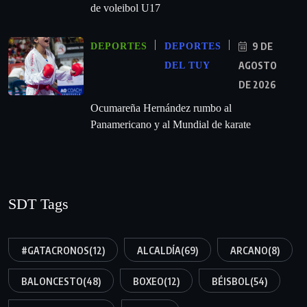
de voleibol U17
9 DE
DEPORTES
DEPORTES
AGOSTO
DEL TUY
DE 2026
Ocumareña Hernández rumbo al
Panamericano y al Mundial de karate
SDT Tags
#GATACRONOS
(12)
ALCALDÍA
(69)
ARCANO
(8)
BALONCESTO
(48)
BOXEO
(12)
BÉISBOL
(54)