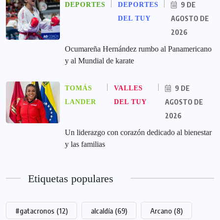
9 DE
DEPORTES
DEPORTES
AGOSTO DE
DEL TUY
2026
Ocumareña Hernández rumbo al Panamericano
y al Mundial de karate
9 DE
TOMÁS
VALLES
AGOSTO DE
LANDER
DEL TUY
2026
Un liderazgo con corazón dedicado al bienestar
y las familias
Etiquetas populares
#gatacronos
(12)
alcaldía
(69)
Arcano
(8)