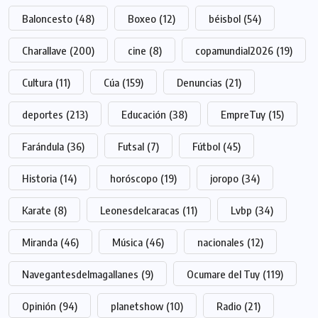
Baloncesto
(48)
Boxeo
(12)
béisbol
(54)
Charallave
(200)
cine
(8)
copamundial2026
(19)
Cultura
(11)
Cúa
(159)
Denuncias
(21)
deportes
(213)
Educación
(38)
EmpreTuy
(15)
Farándula
(36)
Futsal
(7)
Fútbol
(45)
Historia
(14)
horóscopo
(19)
joropo
(34)
Karate
(8)
Leonesdelcaracas
(11)
Lvbp
(34)
Miranda
(46)
Música
(46)
nacionales
(12)
Navegantesdelmagallanes
(9)
Ocumare del Tuy
(119)
Opinión
(94)
planetshow
(10)
Radio
(21)