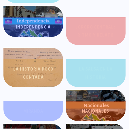
INDEPENDENCIA
JOROPO CENTRAL:
RITMO Y RELATO
LA HISTORIA POCO
LA SALSA EN LA
CONTADA
HISTORIA
MIRANDA
NACIONALES