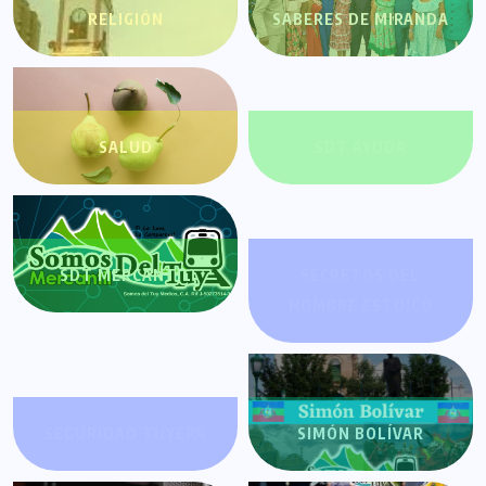
RELIGIÓN
SABERES DE MIRANDA
SALUD
SDT AYUDA
SDT MERCANTIL
SECRETOS DEL
HOMBRE ESTOICO
SEGURIDAD TUYERA
SIMÓN BOLÍVAR