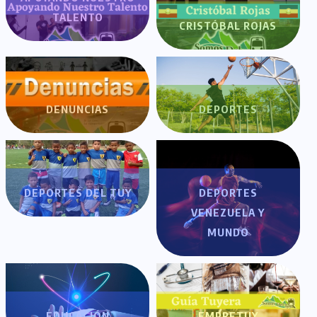
TALENTO
CRISTÓBAL ROJAS
DENUNCIAS
DEPORTES
DEPORTES DEL TUY
DEPORTES
VENEZUELA Y
MUNDO
EDUCACIÓN
EMPRETUY