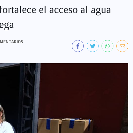
ortalece el acceso al agua
dega
OMENTARIOS