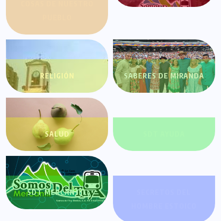
COSAS DE NUESTRO
PUEBLO
RELIGIÓN
SABERES DE MIRANDA
SALUD
SDT AYUDA
SDT MERCANTIL
SECRETOS DEL
HOMBRE ESTOICO