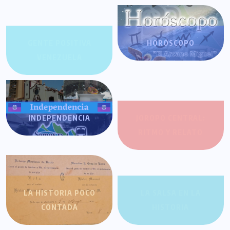
GENTE POSITIVA
HORÓSCOPO
VENEZUELA
INDEPENDENCIA
JOROPO CENTRAL:
RITMO Y RELATO
LA HISTORIA POCO
LA SALSA EN LA
CONTADA
HISTORIA