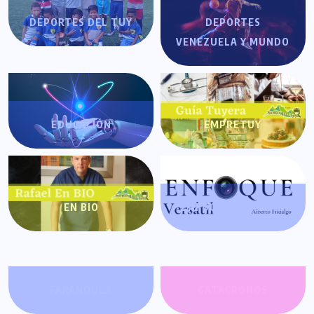
DEPORTES DEL TUY
DEPORTES
VENEZUELA Y MUNDO
EDUCACIÓN
EMPRETUY
EN BIO
ENFOQUE VERSÁTIL
FARÁNDULA
GATACRONOS