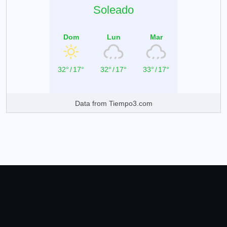
Soleado
Dom
Lun
Mar
32°
/
17°
32°
/
17°
33°
/
17°
Data from
Tiempo3.com