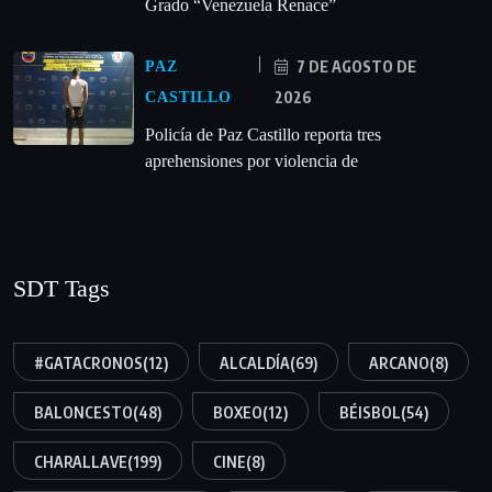
Grado “Venezuela Renace”
7 DE AGOSTO DE
PAZ
2026
CASTILLO
‎Policía de Paz Castillo reporta tres
aprehensiones por violencia de
SDT Tags
#GATACRONOS
(12)
ALCALDÍA
(69)
ARCANO
(8)
BALONCESTO
(48)
BOXEO
(12)
BÉISBOL
(54)
CHARALLAVE
(199)
CINE
(8)