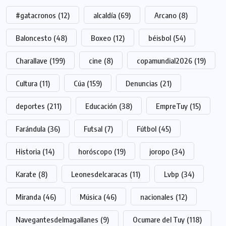
#gatacronos
(12)
alcaldía
(69)
Arcano
(8)
Baloncesto
(48)
Boxeo
(12)
béisbol
(54)
Charallave
(199)
cine
(8)
copamundial2026
(19)
Cultura
(11)
Cúa
(159)
Denuncias
(21)
deportes
(211)
Educación
(38)
EmpreTuy
(15)
Farándula
(36)
Futsal
(7)
Fútbol
(45)
Historia
(14)
horóscopo
(19)
joropo
(34)
Karate
(8)
Leonesdelcaracas
(11)
Lvbp
(34)
Miranda
(46)
Música
(46)
nacionales
(12)
Navegantesdelmagallanes
(9)
Ocumare del Tuy
(118)