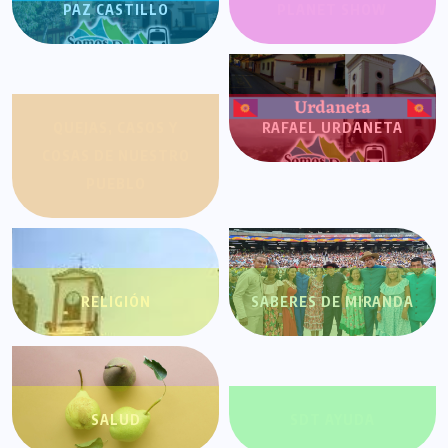
PAZ CASTILLO
PLANET SHOW
QUEJAS, CASOS Y
RAFAEL URDANETA
COSAS DE NUESTRO
PUEBLO
RELIGIÓN
SABERES DE MIRANDA
SALUD
SDT AYUDA