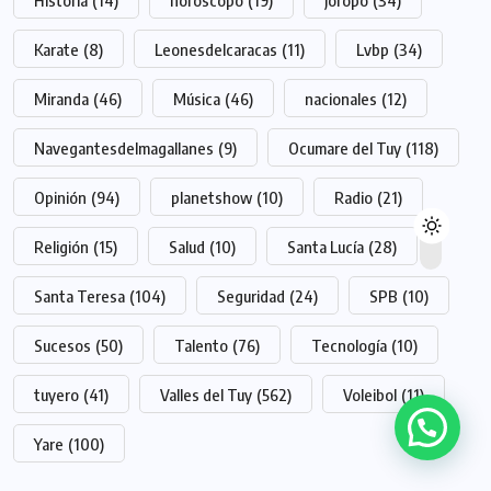
Karate
(8)
Leonesdelcaracas
(11)
Lvbp
(34)
Miranda
(46)
Música
(46)
nacionales
(12)
Navegantesdelmagallanes
(9)
Ocumare del Tuy
(118)
Opinión
(94)
planetshow
(10)
Radio
(21)
Religión
(15)
Salud
(10)
Santa Lucía
(28)
Santa Teresa
(104)
Seguridad
(24)
SPB
(10)
Sucesos
(50)
Talento
(76)
Tecnología
(10)
tuyero
(41)
Valles del Tuy
(562)
Voleibol
(11)
Yare
(100)