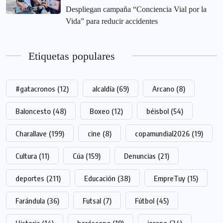
‎Despliegan campaña “Conciencia Vial por la
Vida” para reducir accidentes
Etiquetas populares
#gatacronos
(12)
alcaldía
(69)
Arcano
(8)
Baloncesto
(48)
Boxeo
(12)
béisbol
(54)
Charallave
(199)
cine
(8)
copamundial2026
(19)
Cultura
(11)
Cúa
(159)
Denuncias
(21)
deportes
(211)
Educación
(38)
EmpreTuy
(15)
Farándula
(36)
Futsal
(7)
Fútbol
(45)
Historia
(14)
horóscopo
(19)
joropo
(34)