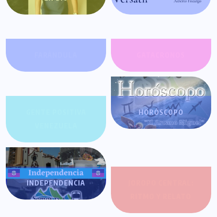
FARÁNDULA
GATACRONOS
GENTE POSITIVA
HORÓSCOPO
VENEZUELA
INDEPENDENCIA
JOROPO CENTRAL:
RITMO Y RELATO