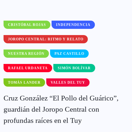
CRISTÓBAL ROJAS
INDEPENDENCIA
JOROPO CENTRAL: RITMO Y RELATO
NUESTRA REGIÓN
PAZ CASTILLO
RAFAEL URDANETA
SIMÓN BOLÍVAR
TOMÁS LANDER
VALLES DEL TUY
Cruz González “El Pollo del Guárico”,
guardián del Joropo Central con
profundas raíces en el Tuy