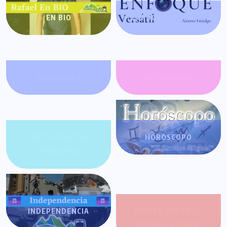
EN BIO
ENFOQUE VERSÁTIL
FARÁNDULA
GATACRONOS
GENTE POSITIVA
HORÓSCOPO
VENEZUELA
INDEPENDENCIA
JOROPO CENTRAL:
RITMO Y RELATO