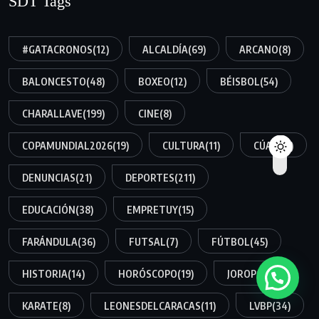
SDT Tags
#GATACRONOS
(12)
ALCALDÍA
(69)
ARCANO
(8)
BALONCESTO
(48)
BOXEO
(12)
BÉISBOL
(54)
CHARALLAVE
(199)
CINE
(8)
COPAMUNDIAL2026
(19)
CULTURA
(11)
CÚA
(159)
DENUNCIAS
(21)
DEPORTES
(211)
EDUCACIÓN
(38)
EMPRETUY
(15)
FARÁNDULA
(36)
FUTSAL
(7)
FÚTBOL
(45)
HISTORIA
(14)
HORÓSCOPO
(19)
JOROPO
(34)
KARATE
(8)
LEONESDELCARACAS
(11)
LVBP
(34)