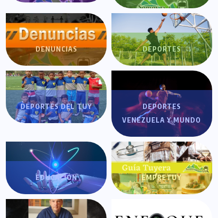
DENUNCIAS
DEPORTES
DEPORTES DEL TUY
DEPORTES
VENEZUELA Y MUNDO
EDUCACIÓN
EMPRETUY