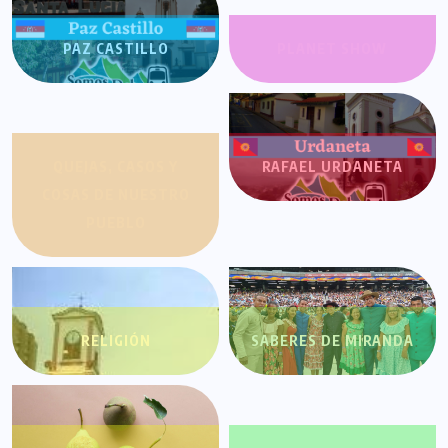
PAZ CASTILLO
PLANET SHOW
QUEJAS, CASOS Y
RAFAEL URDANETA
COSAS DE NUESTRO
PUEBLO
RELIGIÓN
SABERES DE MIRANDA