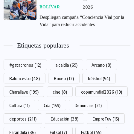
2026
BOLÍVAR
‎Despliegan campaña “Conciencia Vial por la
Vida” para reducir accidentes
Etiquetas populares
#gatacronos
(12)
alcaldía
(69)
Arcano
(8)
Baloncesto
(48)
Boxeo
(12)
béisbol
(54)
Charallave
(199)
cine
(8)
copamundial2026
(19)
Cultura
(11)
Cúa
(159)
Denuncias
(21)
deportes
(211)
Educación
(38)
EmpreTuy
(15)
Farándula
(36)
Futsal
(7)
Fútbol
(45)