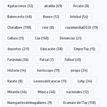
#gatacronos
(12)
alcaldía
(69)
Arcano
(8)
Baloncesto
(48)
Boxeo
(12)
béisbol
(54)
Charallave
(198)
cine
(8)
copamundial2026
(19)
Cultura
(11)
Cúa
(158)
Denuncias
(21)
deportes
(211)
Educación
(38)
EmpreTuy
(15)
Farándula
(36)
Futsal
(7)
Fútbol
(45)
Historia
(14)
horóscopo
(19)
joropo
(34)
Karate
(8)
Leonesdelcaracas
(11)
Lvbp
(34)
Miranda
(46)
Música
(46)
nacionales
(12)
Navegantesdelmagallanes
(9)
Ocumare del Tuy
(118)