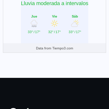
Lluvia moderada a intervalos
Jue
Vie
Sáb
33°
/
17°
32°
/
17°
33°
/
17°
Data from
Tiempo3.com