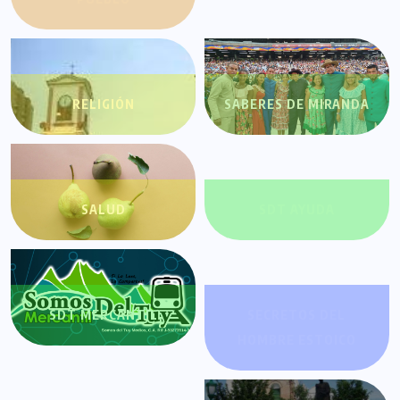
RELIGIÓN
SABERES DE MIRANDA
SALUD
SDT AYUDA
SDT MERCANTIL
SECRETOS DEL
HOMBRE ESTOICO