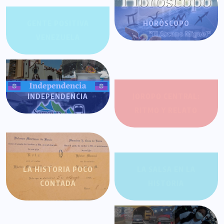
GENTE POSITIVA
HORÓSCOPO
VENEZUELA
INDEPENDENCIA
JOROPO CENTRAL:
RITMO Y RELATO
LA HISTORIA POCO
LA SALSA EN LA
CONTADA
HISTORIA