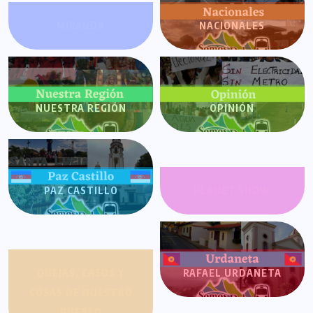
MIRANDA
NACIONALES
NUESTRA REGIÓN
OPINIÓN
PAZ CASTILLO
PLANET SHOW
QUEJAS, CASOS Y
RAFAEL URDANETA
COSAS DE NUESTRO
PUEBLO