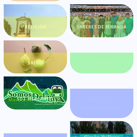
RELIGIÓN
SABERES DE MIRANDA
SALUD
SDT AYUDA
SDT MERCANTIL
SECRETOS DEL
HOMBRE ESTOICO