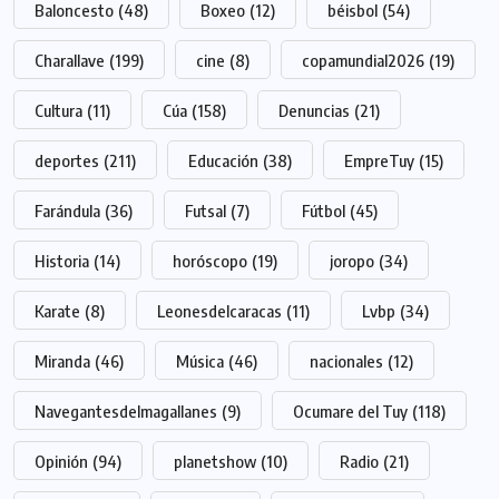
Baloncesto
(48)
Boxeo
(12)
béisbol
(54)
Charallave
(199)
cine
(8)
copamundial2026
(19)
Cultura
(11)
Cúa
(158)
Denuncias
(21)
deportes
(211)
Educación
(38)
EmpreTuy
(15)
Farándula
(36)
Futsal
(7)
Fútbol
(45)
Historia
(14)
horóscopo
(19)
joropo
(34)
Karate
(8)
Leonesdelcaracas
(11)
Lvbp
(34)
Miranda
(46)
Música
(46)
nacionales
(12)
Navegantesdelmagallanes
(9)
Ocumare del Tuy
(118)
Opinión
(94)
planetshow
(10)
Radio
(21)