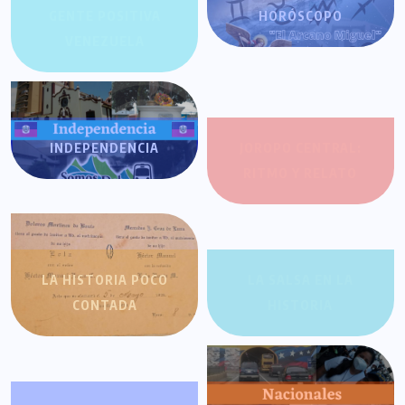
GENTE POSITIVA
HORÓSCOPO
VENEZUELA
INDEPENDENCIA
JOROPO CENTRAL:
RITMO Y RELATO
LA HISTORIA POCO
LA SALSA EN LA
CONTADA
HISTORIA