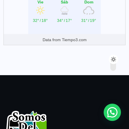
Vie
Sáb
Dom
32°
/
18°
34°
/
17°
31°
/
19°
Data from
Tiempo3.com