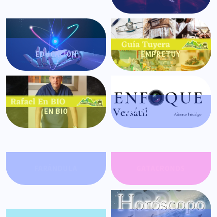
EDUCACIÓN
EMPRETUY
EN BIO
ENFOQUE VERSÁTIL
FARÁNDULA
GATACRONOS