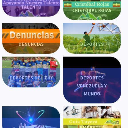
TALENTO
CRISTÓBAL ROJAS
DENUNCIAS
DEPORTES
DEPORTES DEL TUY
DEPORTES
VENEZUELA Y
MUNDO
EDUCACIÓN
EMPRETUY