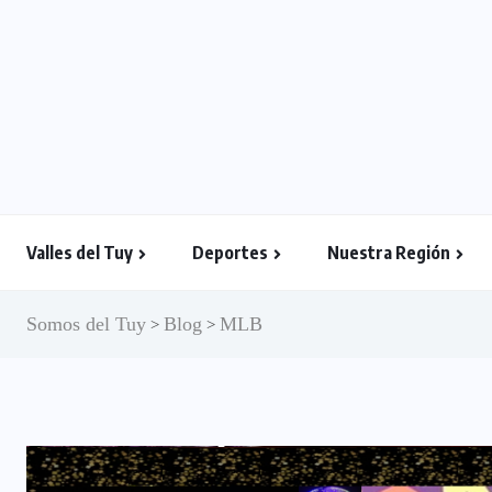
Valles del Tuy
Deportes
Nuestra Región
Somos del Tuy
Blog
MLB
>
>