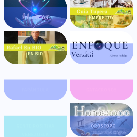
EDUCACIÓN
EMPRETUY
EN BIO
ENFOQUE VERSÁTIL
FARÁNDULA
GATACRONOS
GENTE POSITIVA
HORÓSCOPO
VENEZUELA