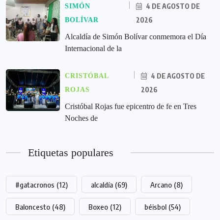
4 DE AGOSTO DE
SIMÓN
2026
BOLÍVAR
Alcaldía de Simón Bolívar conmemora el Día
Internacional de la
4 DE AGOSTO DE
CRISTÓBAL
2026
ROJAS
Cristóbal Rojas fue epicentro de fe en Tres
Noches de
Etiquetas populares
#gatacronos
(12)
alcaldía
(69)
Arcano
(8)
Baloncesto
(48)
Boxeo
(12)
béisbol
(54)