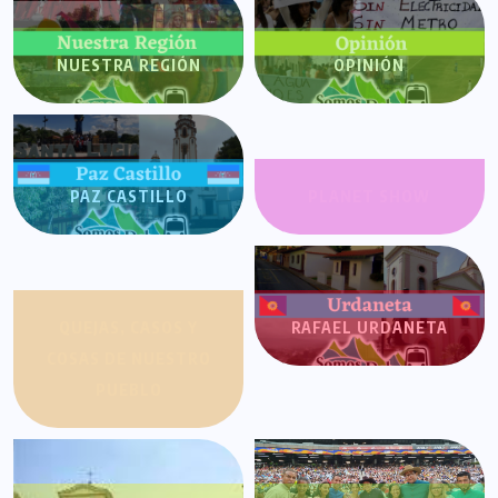
NUESTRA REGIÓN
OPINIÓN
PAZ CASTILLO
PLANET SHOW
QUEJAS, CASOS Y
RAFAEL URDANETA
COSAS DE NUESTRO
PUEBLO