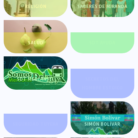
RELIGIÓN
SABERES DE MIRANDA
SALUD
SDT AYUDA
SDT MERCANTIL
SECRETOS DEL
HOMBRE ESTOICO
SEGURIDAD TUYERA
SIMÓN BOLÍVAR