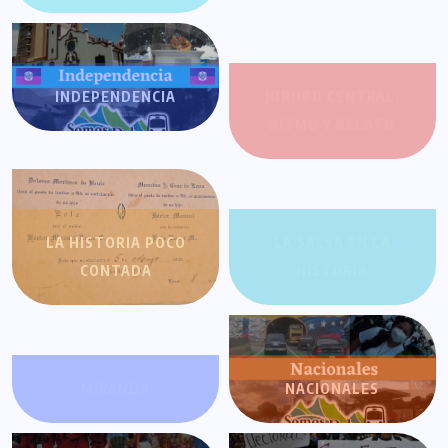
INDEPENDENCIA
JOROPO CENTRAL:
RITMO Y RELATO
LA HISTORIA POCO
LA SALSA EN LA
CONTADA
HISTORIA
MIRANDA
NACIONALES