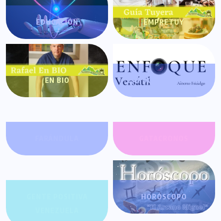
EDUCACIÓN
EMPRETUY
EN BIO
ENFOQUE VERSÁTIL
FARÁNDULA
GATACRONOS
GENTE POSITIVA
HORÓSCOPO
VENEZUELA