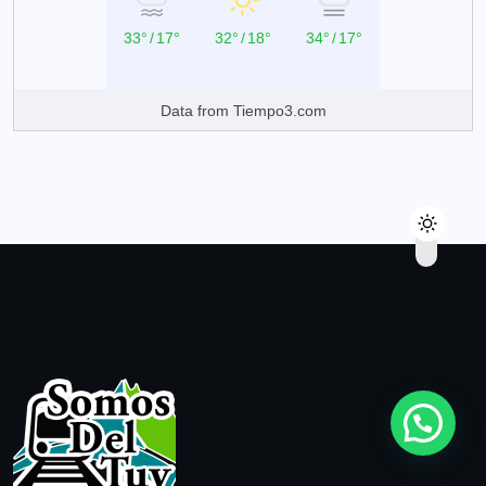
33°
/
17°
32°
/
18°
34°
/
17°
Data from
Tiempo3.com