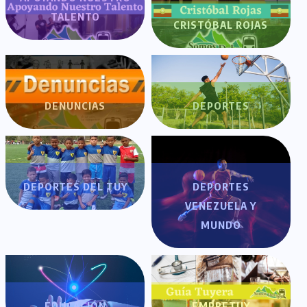
TALENTO
CRISTÓBAL ROJAS
DENUNCIAS
DEPORTES
DEPORTES DEL TUY
DEPORTES
VENEZUELA Y
MUNDO
EDUCACIÓN
EMPRETUY