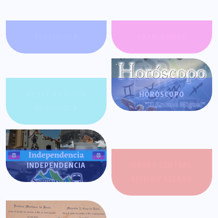
FARÁNDULA
GATACRONOS
GENTE POSITIVA
HORÓSCOPO
VENEZUELA
INDEPENDENCIA
JOROPO CENTRAL:
RITMO Y RELATO