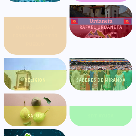
QUEJAS, CASOS Y
RAFAEL URDANETA
COSAS DE NUESTRO
PUEBLO
RELIGIÓN
SABERES DE MIRANDA
SALUD
SDT AYUDA