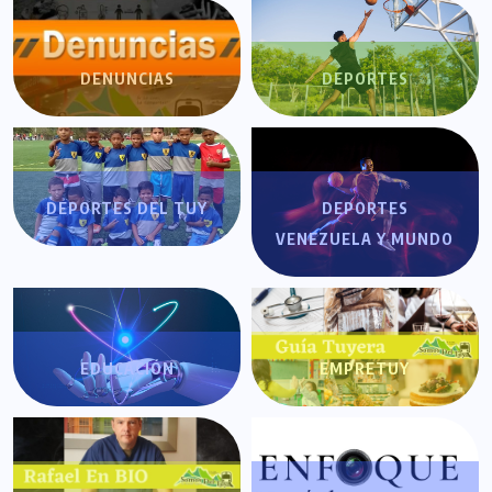
DENUNCIAS
DEPORTES
DEPORTES DEL TUY
DEPORTES
VENEZUELA Y MUNDO
EDUCACIÓN
EMPRETUY