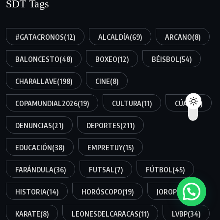
SDT Tags
#GATACRONOS
(12)
ALCALDÍA
(69)
ARCANO
(8)
BALONCESTO
(48)
BOXEO
(12)
BÉISBOL
(54)
CHARALLAVE
(198)
CINE
(8)
COPAMUNDIAL2026
(19)
CULTURA
(11)
CÚA
(158)
DENUNCIAS
(21)
DEPORTES
(211)
EDUCACIÓN
(38)
EMPRETUY
(15)
FARÁNDULA
(36)
FUTSAL
(7)
FÚTBOL
(45)
HISTORIA
(14)
HORÓSCOPO
(19)
JOROPO
(34)
KARATE
(8)
LEONESDELCARACAS
(11)
LVBP
(34)