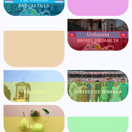
PAZ CASTILLO
PLANET SHOW
QUEJAS, CASOS Y
RAFAEL URDANETA
COSAS DE NUESTRO
PUEBLO
RELIGIÓN
SABERES DE MIRANDA
SALUD
SDT AYUDA