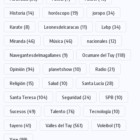
Historia
(14)
horóscopo
(19)
joropo
(34)
Karate
(8)
Leonesdelcaracas
(11)
Lvbp
(34)
Miranda
(46)
Música
(46)
nacionales
(12)
Navegantesdelmagallanes
(9)
Ocumare del Tuy
(118)
Opinión
(94)
planetshow
(10)
Radio
(21)
Religión
(15)
Salud
(10)
Santa Lucía
(28)
Santa Teresa
(104)
Seguridad
(24)
SPB
(10)
Sucesos
(49)
Talento
(76)
Tecnología
(10)
tuyero
(41)
Valles del Tuy
(561)
Voleibol
(11)
Yare
(99)