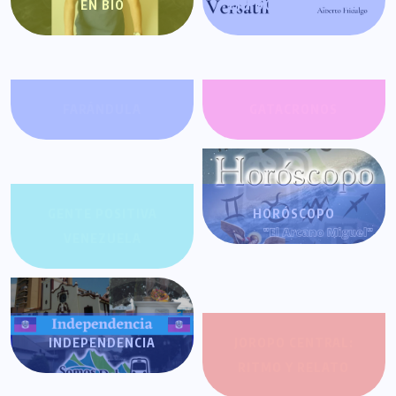
EN BIO
ENFOQUE VERSÁTIL
FARÁNDULA
GATACRONOS
GENTE POSITIVA
HORÓSCOPO
VENEZUELA
INDEPENDENCIA
JOROPO CENTRAL:
RITMO Y RELATO