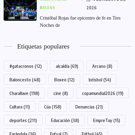
2026
ROJAS
Cristóbal Rojas fue epicentro de fe en Tres
Noches de
Etiquetas populares
#gatacronos
(12)
alcaldía
(69)
Arcano
(8)
Baloncesto
(48)
Boxeo
(12)
béisbol
(54)
Charallave
(198)
cine
(8)
copamundial2026
(19)
Cultura
(11)
Cúa
(158)
Denuncias
(21)
deportes
(211)
Educación
(38)
EmpreTuy
(15)
Farándula
(36)
Futsal
(7)
Fútbol
(45)