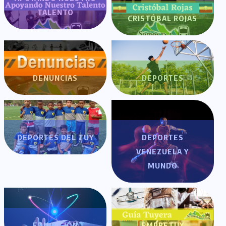
TALENTO
CRISTÓBAL ROJAS
DENUNCIAS
DEPORTES
DEPORTES DEL TUY
DEPORTES
VENEZUELA Y
MUNDO
EDUCACIÓN
EMPRETUY