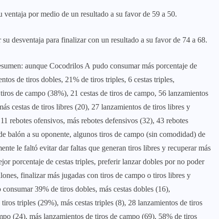
 ventaja por medio de un resultado a su favor de 59 a 50.
 su desventaja para finalizar con un resultado a su favor de 74 a 68.
 resumen: aunque Cocodrilos A pudo consumar más porcentaje de
tos de tiros dobles, 21% de tiros triples, 6 cestas triples,
e tiros de campo (38%), 21 cestas de tiros de campo, 56 lanzamientos
ás cestas de tiros libres (20), 27 lanzamientos de tiros libres y
11 rebotes ofensivos, más rebotes defensivos (32), 43 rebotes
 de balón a su oponente, algunos tiros de campo (sin comodidad) de
nte le faltó evitar dar faltas que generan tiros libres y recuperar más
r porcentaje de cestas triples, preferir lanzar dobles por no poder
ones, finalizar más jugadas con tiros de campo o tiros libres y
o consumar 39% de tiros dobles, más cestas dobles (16),
iros triples (29%), más cestas triples (8), 28 lanzamientos de tiros
ampo (24), más lanzamientos de tiros de campo (69), 58% de tiros