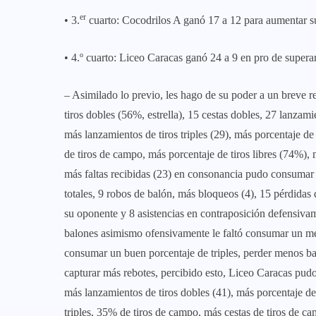
er
• 3.
cuarto: Cocodrilos A ganó 17 a 12 para aumentar su
• 4.º cuarto: Liceo Caracas ganó 24 a 9 en pro de superar
– Asimilado lo previo, les hago de su poder a un breve
tiros dobles (56%, estrella), 15 cestas dobles, 27 lanzamien
más lanzamientos de tiros triples (29), más porcentaje d
de tiros de campo, más porcentaje de tiros libres (74%), m
más faltas recibidas (23) en consonancia pudo consumar 
totales, 9 robos de balón, más bloqueos (4), 15 pérdidas
su oponente y 8 asistencias en contraposición defensivame
balones asimismo ofensivamente le faltó consumar un mejo
consumar un buen porcentaje de triples, perder menos bal
capturar más rebotes, percibido esto, Liceo Caracas pud
más lanzamientos de tiros dobles (41), más porcentaje de t
triples, 35% de tiros de campo, más cestas de tiros de c