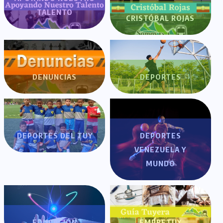
TALENTO
CRISTÓBAL ROJAS
DENUNCIAS
DEPORTES
DEPORTES DEL TUY
DEPORTES
VENEZUELA Y
MUNDO
EDUCACIÓN
EMPRETUY