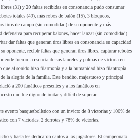
os libres (31) y 20 faltas recibidas en consonancia pudo consumar
ebotes totales (49), más robos de balón (15), 3 bloqueos,
unos tiros de campo (sin comodidad) de su oponente y más
ad defensiva para recuperar balones, hacer lanzar (sin comodidad)
evitar dar faltas que generan tiros libres en consonancia su capacidad
u oponente, recibir faltas que generan tiros libres, capturar rebotes
por ende fueron la esencia de sus laureles y palmas de victoria en
o que al sonido hizo filarmonía y a la humanidad hizo filantropía
e la alegría de la familia. Este bendito, majestuoso y principal
ació a 200 fanáticos presentes y a los fanáticos en
esto que fue digno de imitar y difícil de superar.
ste evento basquetbolístico con un invicto de 8 victorias y 100% de
tico con 7 victorias, 2 derrotas y 78% de victorias.
ucho y hasta les dedicaron cantos a los jugadores. El campeonato