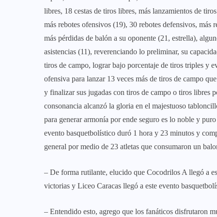
libres, 18 cestas de tiros libres, más lanzamientos de tir
más rebotes ofensivos (19), 30 rebotes defensivos, más r
más pérdidas de balón a su oponente (21, estrella), alg
asistencias (11), reverenciando lo preliminar, su capacid
tiros de campo, lograr bajo porcentaje de tiros triples y 
ofensiva para lanzar 13 veces más de tiros de campo que s
y finalizar sus jugadas con tiros de campo o tiros libres 
consonancia alcanzó la gloria en el majestuoso tabloncill
para generar armonía por ende seguro es lo noble y puro d
evento basquetbolístico duró 1 hora y 23 minutos y compl
general por medio de 23 atletas que consumaron un balonc
– De forma rutilante, elucido que Cocodrilos A llegó a e
victorias y Liceo Caracas llegó a este evento basquetbolís
– Entendido esto, agrego que los fanáticos disfrutaron m