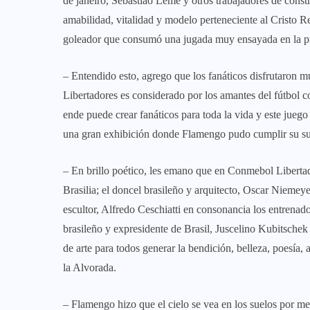
de janeiro, Sebastião Leme y otros trabajadores de constr
amabilidad, vitalidad y modelo perteneciente al Cristo Re
goleador que consumó una jugada muy ensayada en la pr
– Entendido esto, agrego que los fanáticos disfrutaron 
Libertadores es considerado por los amantes del fútbol 
ende puede crear fanáticos para toda la vida y este juego
una gran exhibición donde Flamengo pudo cumplir su s
– En brillo poético, les emano que en Conmebol Libertado
Brasilia; el doncel brasileño y arquitecto, Oscar Niemey
escultor, Alfredo Ceschiatti en consonancia los entrenad
brasileño y expresidente de Brasil, Juscelino Kubitschek 
de arte para todos generar la bendición, belleza, poesía,
la Alvorada.
– Flamengo hizo que el cielo se vea en los suelos por me