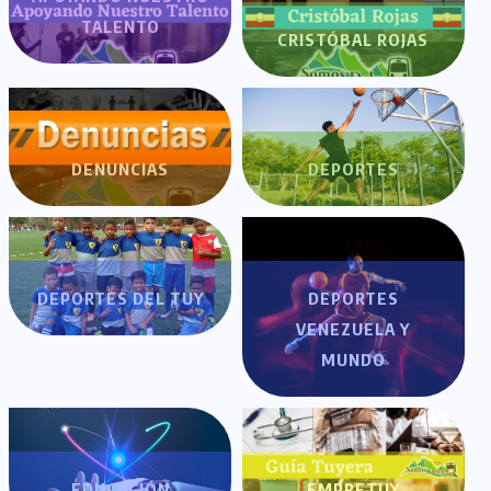
TALENTO
CRISTÓBAL ROJAS
DENUNCIAS
DEPORTES
DEPORTES DEL TUY
DEPORTES
VENEZUELA Y
MUNDO
EDUCACIÓN
EMPRETUY