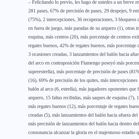
– Felicitando lo previo, les hago de ustedes a un breve
281 pases, 67% de precisión de pases, 29 despejes, 9 ent
(75%), 2 intercepciones, 36 recuperaciones, 3 bloqueos 
en fuera de juego, más paradas de su arquero (1), otras i
esquina, más centros (20), más porcentaje de centros ex
regates buenos, 42% de regates buenos, más porcentaje 
3 ocasiones creadas, 3 lanzamientos del balón hacia afue
del arco en contraposición Flamengo poseyó más porcent
superestrella), más porcentaje de precisión de pases (81%
(16), 69% de precisión de los quites, más intercepciones
balón al arco (6, estrella), más jugadores oponentes que 
arquero, 15 faltas recibidas, más saques de esquina (7),
más regates buenos (12), más porcentaje de regates bue
creadas (5), más lanzamientos del balón hacia afuera del 
más precisión de lanzamientos del balón hacia dentro del
consonancia alcanzar la gloria en el majestuoso estadio q