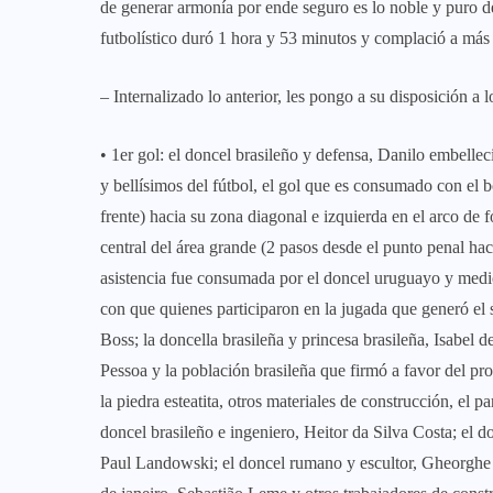
de generar armonía por ende seguro es lo noble y puro de 
futbolístico duró 1 hora y 53 minutos y complació a más 
– Internalizado lo anterior, les pongo a su disposición a 
• 1er gol: el doncel brasileño y defensa, Danilo embelle
y bellísimos del fútbol, el gol que es consumado con el b
frente) hacia su zona diagonal e izquierda en el arco de 
central del área grande (2 pasos desde el punto penal haci
asistencia fue consumada por el doncel uruguayo y med
con que quienes participaron en la jugada que generó el 
Boss; la doncella brasileña y princesa brasileña, Isabel d
Pessoa y la población brasileña que firmó a favor del pr
la piedra esteatita, otros materiales de construcción, el 
doncel brasileño e ingeniero, Heitor da Silva Costa; el do
Paul Landowski; el doncel rumano y escultor, Gheorghe L