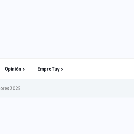
Opinión
EmpreTuy
dores 2025