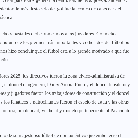
ucción para todos generar la bendición, belleza, poesía, anuencia,
dentor; lo más destacado del gol fue la técnica de cabecear del
áctica.
mucho y hasta les dedicaron cantos a los jugadores. Conmebol
como uno de los premios más importantes y codiciados del fútbol por
 nos hizo concluir que el fútbol está a lo grande motivado a que fue
ueño.
res 2025, los directivos fueron la zona cívico-administrativa de
er; el doncel e ingeniero, Darcy Amora Pinto y el doncel brasileño y
ores y jugadores fueron los trabajadores de construcción y el doncel
y los fanáticos y patrocinantes fueron el espejo de agua y las obras
 anuencia, amabilidad, vitalidad y modelo perteneciente al Palacio de
dio de su majestuoso fútbol de don auténtico que embelleció el