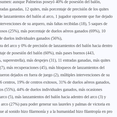
 resumen: aunque Palmeiras poseyó 40% de posesión del balón,
radas ganadas, 12 quites, más porcentaje de precisión de los quites
de lanzamientos del balón al arco, 1 jugador oponente que fue dejado
ntervenciones de su arquero, más faltas recibidas (18), 5 saques de
itosos (25%), más porcentaje de duelos aéreos ganados (69%), 10
de duelos individuales ganados (56%),
ra del arco y 0% de precisión de lanzamientos del balón hacia dentro
aje de posesión del balón (60%), más pases buenos (443,
, superestrella), más despejes (31), 11 entradas ganadas, más quites
 (7), más recuperaciones (45), más bloqueos de lanzamientos del
fueron dejados en fuera de juego (2), múltiples intervenciones de su
 16 centros, 19% de centros exitosos, 31% de duelos aéreos ganados,
nos (55%), 44% de duelos individuales ganados, más ocasiones
arco (5), más lanzamientos del balón hacia adentro del arco (3) y
 arco (27%) para poder generar sus laureles y palmas de victoria en
ue al sonido hizo filarmonía y a la humanidad hizo filantropía en pro