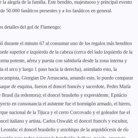
la alegría de la familia. Este bendito, majestuoso y principal evento
de 50.000 fanáticos presentes y a los fanáticos en general.
los detalles del gol de Flamengo:
ció durante el minuto 67 al consumar uno de los regalos más benditos
orde superior e izquierdo de la cabeza (cerca del lado izquierdo de la
forma potente, aérea y puesta con sabiduría desde la zona interna y
a el arco y luego 1 paso hacia la derecha), asimilado esto, la
iocampista, Giorgian De Arrascaeta, amando esto, lo puedo comparar
saque de esquina, fueron el doncel francés y sacerdote, Pedro María
e Brasil (la redentora); el doncel brasileño y expresidente, Epitácio
oyecto en consonancia el asistente fue el hormigón armado, el hierro,
parque nacional de la Tijuca y el cerro Corcovado y el goleador fue el
ncel italiano y artista, Carlos Oswald; el doncel francés y escultor,
eonida; el doncel brasileño y arzobispo de la arquidiócesis de río