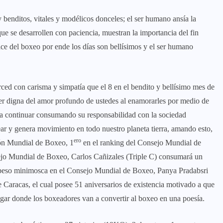
 benditos, vitales y modélicos donceles; el ser humano ansía la
que se desarrollen con paciencia, muestran la importancia del fin
ulce del boxeo por ende los días son bellísimos y el ser humano
ed con carisma y simpatía que el 8 en el bendito y bellísimo mes de
er digna del amor profundo de ustedes al enamorarles por medio de
ara continuar consumando su responsabilidad con la sociedad
ar y genera movimiento en todo nuestro planeta tierra, amando esto,
ero
ión Mundial de Boxeo, 1
en el ranking del Consejo Mundial de
ejo Mundial de Boxeo, Carlos Cañizales (Triple C) consumará un
e peso minimosca en el Consejo Mundial de Boxeo, Panya Pradabsri
Caracas, el cual posee 51 aniversarios de existencia motivado a que
ugar donde los boxeadores van a convertir al boxeo en una poesía.