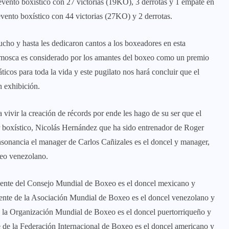
 evento boxístico con 27 victorias (19KO), 3 derrotas y 1 empate en
vento boxístico con 44 victorias (27KO) y 2 derrotas.
ucho y hasta les dedicaron cantos a los boxeadores en esta
inimosca es considerado por los amantes del boxeo como un premio
icos para toda la vida y este pugilato nos hará concluir que el
 exhibición.
a vivir la creación de récords por ende les hago de su ser que el
r boxístico, Nicolás Hernández que ha sido entrenador de Roger
sonancia el manager de Carlos Cañizales es el doncel y manager,
xeo venezolano.
idente del Consejo Mundial de Boxeo es el doncel mexicano y
ente de la Asociación Mundial de Boxeo es el doncel venezolano y
 la Organización Mundial de Boxeo es el doncel puertorriqueño y
e de la Federación Internacional de Boxeo es el doncel americano y