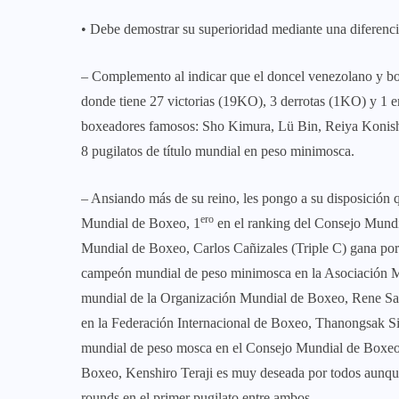
• Debe demostrar su superioridad mediante una diferenci
– Complemento al indicar que el doncel venezolano y bo
donde tiene 27 victorias (19KO), 3 derrotas (1KO) y 1 e
boxeadores famosos: Sho Kimura, Lü Bin, Reiya Konish
8 pugilatos de título mundial en peso minimosca.
– Ansiando más de su reino, les pongo a su disposición q
ero
Mundial de Boxeo, 1
en el ranking del Consejo Mundi
Mundial de Boxeo, Carlos Cañizales (Triple C) gana por
campeón mundial de peso minimosca en la Asociación M
mundial de la Organización Mundial de Boxeo, Rene San
en la Federación Internacional de Boxeo, Thanongsak S
mundial de peso mosca en el Consejo Mundial de Boxeo
Boxeo, Kenshiro Teraji es muy deseada por todos aunqu
rounds en el primer pugilato entre ambos.