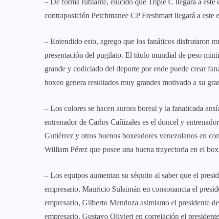
– De forma rutilante, elucido que Triple C llegará a este
contraposición Petchmanee CP Freshmart llegará a este e
– Entendido esto, agrego que los fanáticos disfrutaron m
presentación del pugilato. El título mundial de peso m
grande y codiciado del deporte por ende puede crear fanát
boxeo genera resultados muy grandes motivado a su gran
– Los colores se hacen aurora boreal y la fanaticada ansí
entrenador de Carlos Cañizales es el doncel y entrenado
Gutiérrez y otros buenos boxeadores venezolanos en con
William Pérez que posee una buena trayectoria en el bo
– Los equipos aumentan su séquito al saber que el pres
empresario, Mauricio Sulaimán en consonancia el presid
empresario, Gilberto Mendoza asimismo el presidente de
empresario, Gustavo Olivieri en correlación el president