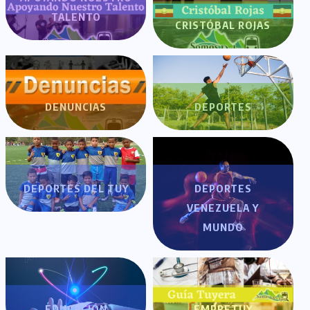
TALENTO
CRISTÓBAL ROJAS
DENUNCIAS
DEPORTES
DEPORTES DEL TUY
DEPORTES
VENEZUELA Y
MUNDO
EDUCACIÓN
EMPRETUY