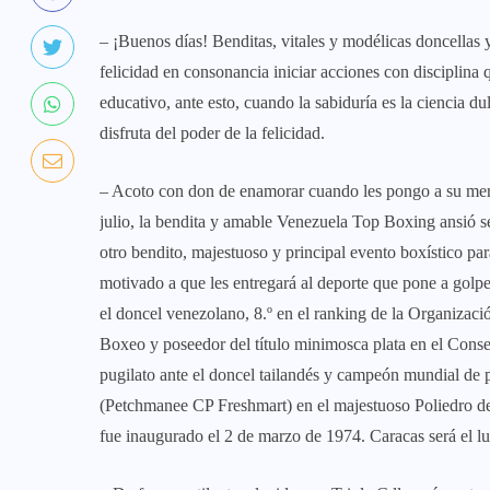
– ¡Buenos días! Benditas, vitales y modélicas doncellas y
felicidad en consonancia iniciar acciones con disciplina 
educativo, ante esto, cuando la sabiduría es la ciencia d
disfruta del poder de la felicidad.
– Acoto con don de enamorar cuando les pongo a su merc
julio, la bendita y amable Venezuela Top Boxing ansió s
otro bendito, majestuoso y principal evento boxístico p
motivado a que les entregará al deporte que pone a golpe
el doncel venezolano, 8.º en el ranking de la Organizac
Boxeo y poseedor del título minimosca plata en el Cons
pugilato ante el doncel tailandés y campeón mundial d
(Petchmanee CP Freshmart) en el majestuoso Poliedro de 
fue inaugurado el 2 de marzo de 1974. Caracas será el l