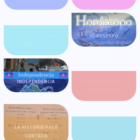
GENTE POSITIVA
HORÓSCOPO
VENEZUELA
INDEPENDENCIA
JOROPO CENTRAL:
RITMO Y RELATO
LA HISTORIA POCO
LA SALSA EN LA
CONTADA
HISTORIA