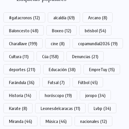
#gatacronos
(12)
alcaldía
(69)
Arcano
(8)
Baloncesto
(48)
Boxeo
(12)
béisbol
(54)
Charallave
(199)
cine
(8)
copamundial2026
(19)
Cultura
(11)
Cúa
(158)
Denuncias
(21)
deportes
(211)
Educación
(38)
EmpreTuy
(15)
Farándula
(36)
Futsal
(7)
Fútbol
(45)
Historia
(14)
horóscopo
(19)
joropo
(34)
Karate
(8)
Leonesdelcaracas
(11)
Lvbp
(34)
Miranda
(46)
Música
(46)
nacionales
(12)