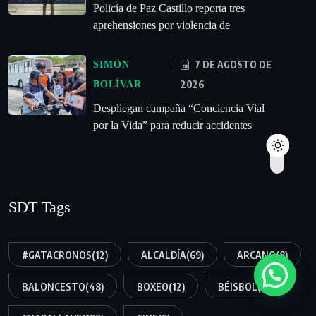
‎Policía de Paz Castillo reporta tres
aprehensiones por violencia de
7 DE AGOSTO DE
SIMÓN
2026
BOLÍVAR
‎Despliegan campaña “Conciencia Vial
por la Vida” para reducir accidentes
SDT Tags
#GATACRONOS
(12)
ALCALDÍA
(69)
ARCANO
(8)
BALONCESTO
(48)
BOXEO
(12)
BÉISBOL
(54)