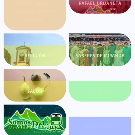
QUEJAS, CASOS Y
RAFAEL URDANETA
COSAS DE NUESTRO
PUEBLO
RELIGIÓN
SABERES DE MIRANDA
SALUD
SDT AYUDA
SDT MERCANTIL
SECRETOS DEL