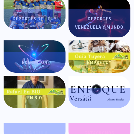
DEPORTES DEL TUY
DEPORTES
VENEZUELA Y MUNDO
EDUCACIÓN
EMPRETUY
EN BIO
ENFOQUE VERSÁTIL
FARÁNDULA
GATACRONOS