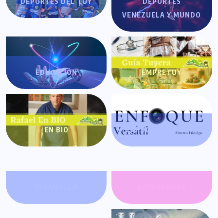
DEPORTES DEL TUY
DEPORTES
VENEZUELA Y MUNDO
EDUCACIÓN
EMPRETUY
EN BIO
ENFOQUE VERSÁTIL
FARÁNDULA
GATACRONOS