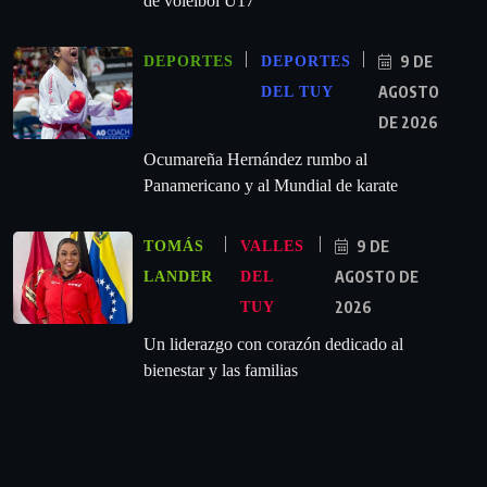
de voleibol U17
9 DE
DEPORTES
DEPORTES
AGOSTO
DEL TUY
DE 2026
Ocumareña Hernández rumbo al
Panamericano y al Mundial de karate
9 DE
TOMÁS
VALLES
AGOSTO DE
LANDER
DEL
2026
TUY
Un liderazgo con corazón dedicado al
bienestar y las familias