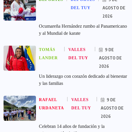
AGOSTO DE
DEL TUY
2026
Ocumareña Hernández rumbo al Panamericano
y al Mundial de karate
9 DE
TOMÁS
VALLES
AGOSTO DE
LANDER
DEL TUY
2026
Un liderazgo con corazón dedicado al bienestar
y las familias
9 DE
RAFAEL
VALLES
AGOSTO DE
URDANETA
DEL TUY
2026
Celebran 14 años de fundación y la