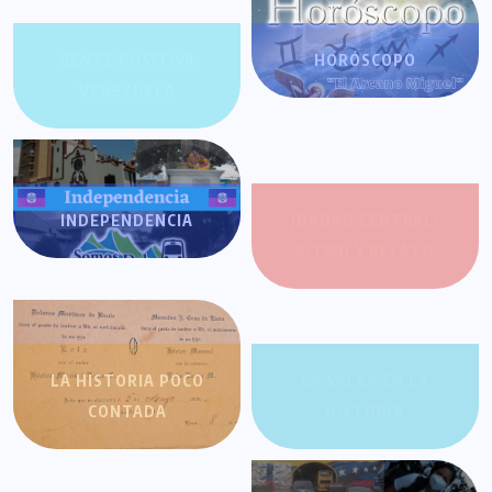
GENTE POSITIVA
HORÓSCOPO
VENEZUELA
INDEPENDENCIA
JOROPO CENTRAL:
RITMO Y RELATO
LA HISTORIA POCO
LA SALSA EN LA
CONTADA
HISTORIA