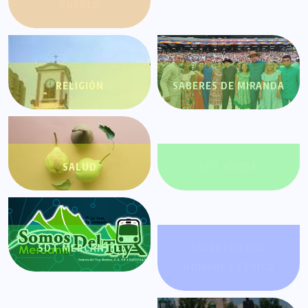
PUEBLO
RELIGIÓN
SABERES DE MIRANDA
SALUD
SDT AYUDA
SDT MERCANTIL
SECRETOS DEL
HOMBRE ESTOICO