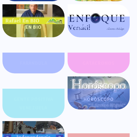
EN BIO
ENFOQUE VERSÁTIL
FARÁNDULA
GATACRONOS
GENTE POSITIVA
HORÓSCOPO
VENEZUELA