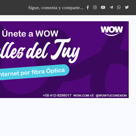
Sigue, comenta y comparte...
var conmemora el Día Internacional...