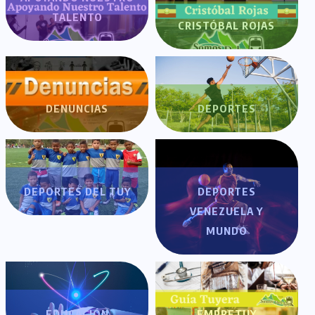
TALENTO
CRISTÓBAL ROJAS
DENUNCIAS
DEPORTES
DEPORTES DEL TUY
DEPORTES
VENEZUELA Y
MUNDO
EDUCACIÓN
EMPRETUY