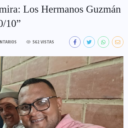
almira: Los Hermanos Guzmán
10/10”
NTARIOS
562 VISTAS