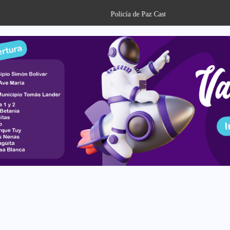
llo reporta tres aprehensiones por...