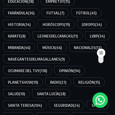
EDUCACIÓN
(38)
EMPRETUY
(15)
FARÁNDULA
(36)
FUTSAL
(7)
FÚTBOL
(45)
HISTORIA
(14)
HORÓSCOPO
(19)
JOROPO
(34)
KARATE
(8)
LEONESDELCARACAS
(11)
LVBP
(34)
MIRANDA
(46)
MÚSICA
(46)
NACIONALES
(12)
NAVEGANTESDELMAGALLANES
(9)
OCUMARE DEL TUY
(118)
OPINIÓN
(94)
PLANETSHOW
(10)
RADIO
(21)
RELIGIÓN
(15)
SALUD
(10)
SANTA LUCÍA
(28)
SANTA TERESA
(104)
SEGURIDAD
(24)
SPB
(10)