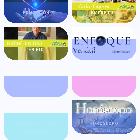
EDUCACIÓN
EMPRETUY
EN BIO
ENFOQUE VERSÁTIL
FARÁNDULA
GATACRONOS
GENTE POSITIVA
HORÓSCOPO
VENEZUELA