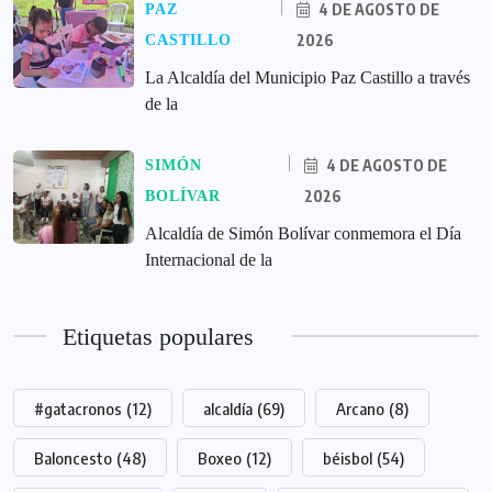
4 DE AGOSTO DE
PAZ
2026
CASTILLO
La Alcaldía del Municipio Paz Castillo a través
de la
4 DE AGOSTO DE
SIMÓN
2026
BOLÍVAR
Alcaldía de Simón Bolívar conmemora el Día
Internacional de la
Etiquetas populares
#gatacronos
(12)
alcaldía
(69)
Arcano
(8)
Baloncesto
(48)
Boxeo
(12)
béisbol
(54)