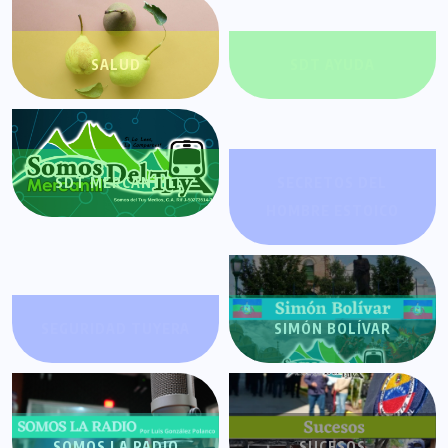
SALUD
SDT AYUDA
SDT MERCANTIL
SECRETOS DEL
HOMBRE ESTOICO
SEGURIDAD TUYERA
SIMÓN BOLÍVAR
SOMOS LA RADIO
SUCESOS