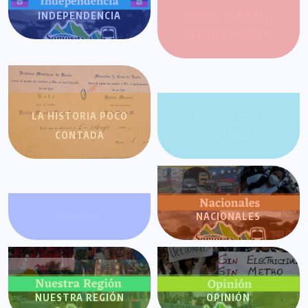
INDEPENDENCIA
JOROPO CENTRAL:
RITMO Y RELATO
LA HISTORIA POCO
LA SALSA EN LA
CONTADA
HISTORIA
MIRANDA
NACIONALES
NUESTRA REGIÓN
OPINIÓN