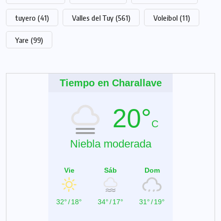
tuyero
(41)
Valles del Tuy
(561)
Voleibol
(11)
Yare
(99)
Tiempo en Charallave
20°
C
Niebla moderada
Vie
Sáb
Dom
32°
/
18°
34°
/
17°
31°
/
19°