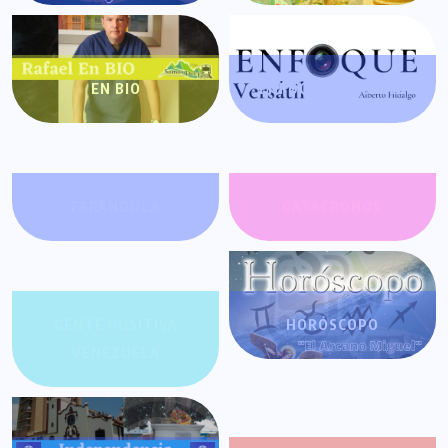
EN BIO
ENFOQUE VERSÁTIL
FARÁNDULA
GATACRONOS
GENTE POSITIVA
HORÓSCOPO
VENEZUELA