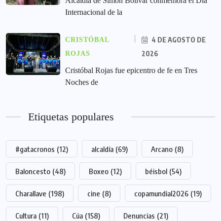
Alcaldía de Simón Bolívar conmemora el Día
Internacional de la
4 DE AGOSTO DE
CRISTÓBAL
2026
ROJAS
Cristóbal Rojas fue epicentro de fe en Tres
Noches de
Etiquetas populares
#gatacronos
(12)
alcaldía
(69)
Arcano
(8)
Baloncesto
(48)
Boxeo
(12)
béisbol
(54)
Charallave
(198)
cine
(8)
copamundial2026
(19)
Cultura
(11)
Cúa
(158)
Denuncias
(21)