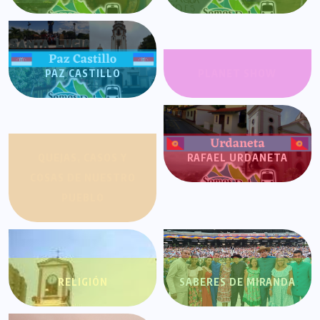
PAZ CASTILLO
PLANET SHOW
QUEJAS, CASOS Y
RAFAEL URDANETA
COSAS DE NUESTRO
PUEBLO
RELIGIÓN
SABERES DE MIRANDA