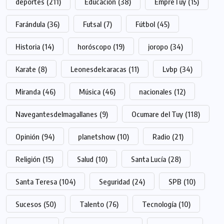
deportes
(211)
Educación
(38)
EmpreTuy
(15)
Farándula
(36)
Futsal
(7)
Fútbol
(45)
Historia
(14)
horóscopo
(19)
joropo
(34)
Karate
(8)
Leonesdelcaracas
(11)
Lvbp
(34)
Miranda
(46)
Música
(46)
nacionales
(12)
Navegantesdelmagallanes
(9)
Ocumare del Tuy
(118)
Opinión
(94)
planetshow
(10)
Radio
(21)
Religión
(15)
Salud
(10)
Santa Lucía
(28)
Santa Teresa
(104)
Seguridad
(24)
SPB
(10)
Sucesos
(50)
Talento
(76)
Tecnología
(10)