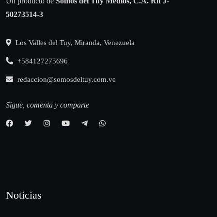
Un producto de
Somos del Tuy Medios, C.A.
Rif J-
50273514-3
Los Valles del Tuy, Miranda, Venezuela
+584127275696
redaccion@somosdeltuy.com.ve
Sigue, comenta y comparte
Noticias