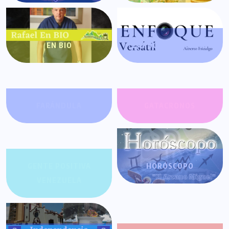
EN BIO
ENFOQUE VERSÁTIL
FARÁNDULA
GATACRONOS
GENTE POSITIVA
HORÓSCOPO
VENEZUELA