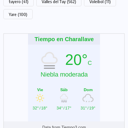
tuyero
(41)
Valles del Tuy
(562)
Voleibol
(11)
Yare
(100)
Tiempo en Charallave
20°
C
Niebla moderada
Vie
Sáb
Dom
32°
/
18°
34°
/
17°
31°
/
19°
Data from
Tiempo3.com