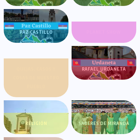
PAZ CASTILLO
PLANET SHOW
QUEJAS, CASOS Y
RAFAEL URDANETA
COSAS DE NUESTRO
PUEBLO
RELIGIÓN
SABERES DE MIRANDA