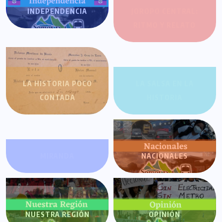
INDEPENDENCIA
JOROPO CENTRAL:
RITMO Y RELATO
LA HISTORIA POCO
LA SALSA EN LA
CONTADA
HISTORIA
MIRANDA
NACIONALES
NUESTRA REGIÓN
OPINIÓN