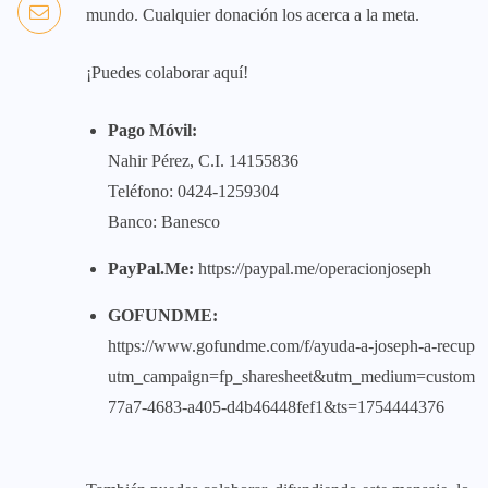
mundo. Cualquier donación los acerca a la meta.
¡Puedes colaborar aquí!
Pago Móvil:
Nahir Pérez, C.I. 14155836
Teléfono: 0424-1259304
Banco: Banesco
PayPal.Me:
https://paypal.me/operacionjoseph
GOFUNDME:
https://www.gofundme.com/f/ayuda-a-joseph-a-recupera
utm_campaign=fp_sharesheet&utm_medium=customer
77a7-4683-a405-d4b46448fef1&ts=1754444376