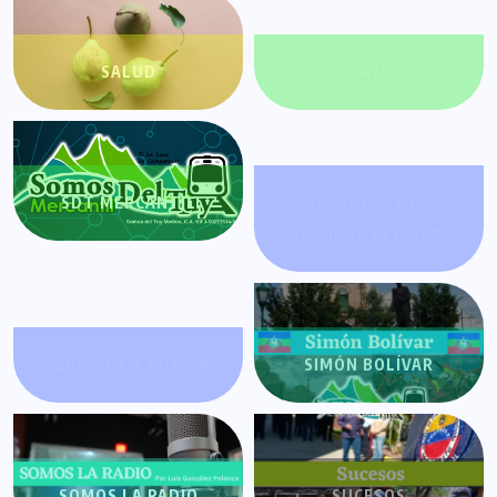
SALUD
SDT AYUDA
SDT MERCANTIL
SECRETOS DEL
HOMBRE ESTOICO
SEGURIDAD TUYERA
SIMÓN BOLÍVAR
SOMOS LA RADIO
SUCESOS