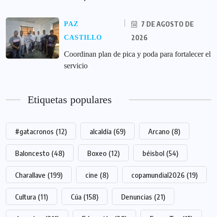
7 DE AGOSTO DE
PAZ
2026
CASTILLO
Coordinan plan de pica y poda para fortalecer el
servicio
Etiquetas populares
#gatacronos
(12)
alcaldía
(69)
Arcano
(8)
Baloncesto
(48)
Boxeo
(12)
béisbol
(54)
Charallave
(199)
cine
(8)
copamundial2026
(19)
Cultura
(11)
Cúa
(158)
Denuncias
(21)