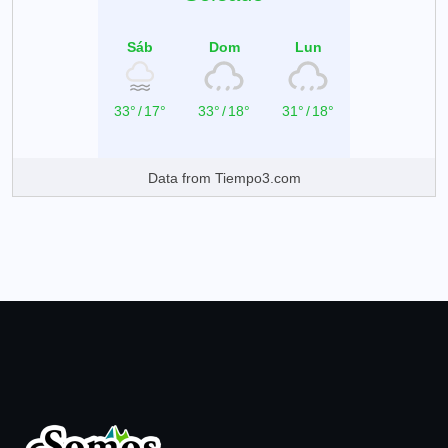
Sáb
Dom
Lun
33°
/
17°
33°
/
18°
31°
/
18°
Data from
Tiempo3.com