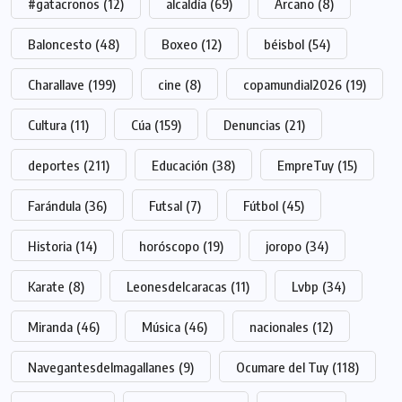
#gatacronos
(12)
alcaldía
(69)
Arcano
(8)
Baloncesto
(48)
Boxeo
(12)
béisbol
(54)
Charallave
(199)
cine
(8)
copamundial2026
(19)
Cultura
(11)
Cúa
(159)
Denuncias
(21)
deportes
(211)
Educación
(38)
EmpreTuy
(15)
Farándula
(36)
Futsal
(7)
Fútbol
(45)
Historia
(14)
horóscopo
(19)
joropo
(34)
Karate
(8)
Leonesdelcaracas
(11)
Lvbp
(34)
Miranda
(46)
Música
(46)
nacionales
(12)
Navegantesdelmagallanes
(9)
Ocumare del Tuy
(118)