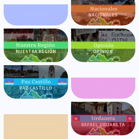
MIRANDA
NACIONALES
NUESTRA REGIÓN
OPINIÓN
PAZ CASTILLO
PLANET SHOW
QUEJAS, CASOS Y
RAFAEL URDANETA
COSAS DE NUESTRO