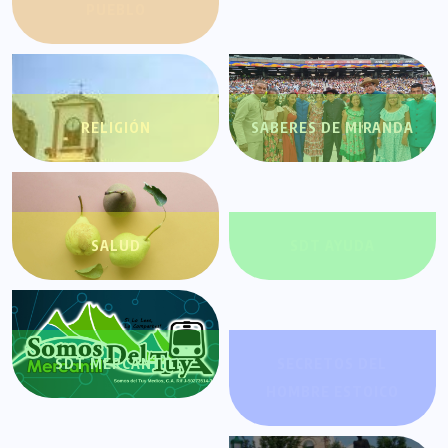
PUEBLO
RELIGIÓN
SABERES DE MIRANDA
SALUD
SDT AYUDA
SDT MERCANTIL
SECRETOS DEL
HOMBRE ESTOICO