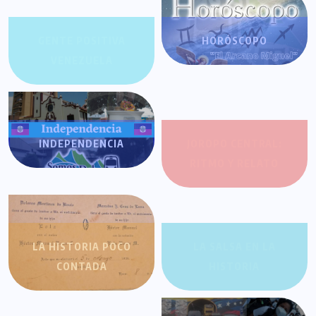
GENTE POSITIVA
HORÓSCOPO
VENEZUELA
INDEPENDENCIA
JOROPO CENTRAL:
RITMO Y RELATO
LA HISTORIA POCO
LA SALSA EN LA
CONTADA
HISTORIA