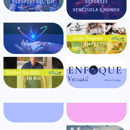
DEPORTES DEL TUY
DEPORTES
VENEZUELA Y MUNDO
EDUCACIÓN
EMPRETUY
EN BIO
ENFOQUE VERSÁTIL
FARÁNDULA
GATACRONOS