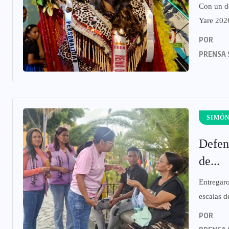
Con un de
Yare 2026
POR
PRENSA 
SIMÓN
Defen
de...
Entregaro
escalas de
POR