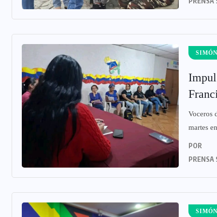
PRENSA 
SIMÓN
Impul
Franci
Voceros d
martes en
POR
PRENSA 
SIMÓN