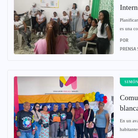
Intern
Planifica
es una co
POR
PRENSA 
SIMÓN
Comun
blanc
‎En un av
habitante