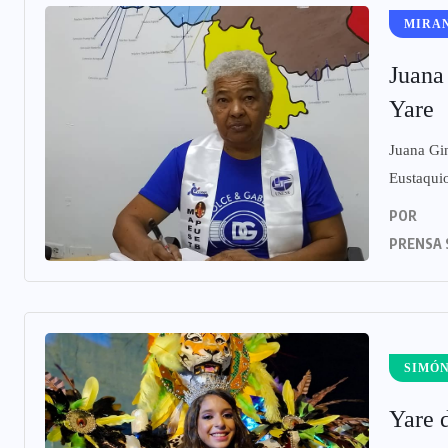
MIRA
Juana
Yare
Juana Gin
Eustaquio
POR
PRENSA 
SIMÓN
‎Yare 