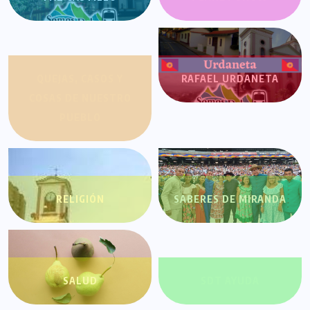
QUEJAS, CASOS Y
RAFAEL URDANETA
COSAS DE NUESTRO
PUEBLO
RELIGIÓN
SABERES DE MIRANDA
SALUD
SDT AYUDA