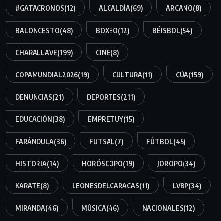
#GATACRONOS
(12)
ALCALDÍA
(69)
ARCANO
(8)
BALONCESTO
(48)
BOXEO
(12)
BÉISBOL
(54)
CHARALLAVE
(199)
CINE
(8)
COPAMUNDIAL2026
(19)
CULTURA
(11)
CÚA
(159)
DENUNCIAS
(21)
DEPORTES
(211)
EDUCACIÓN
(38)
EMPRETUY
(15)
FARÁNDULA
(36)
FUTSAL
(7)
FÚTBOL
(45)
HISTORIA
(14)
HORÓSCOPO
(19)
JOROPO
(34)
KARATE
(8)
LEONESDELCARACAS
(11)
LVBP
(34)
MIRANDA
(46)
MÚSICA
(46)
NACIONALES
(12)