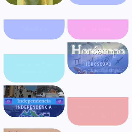
FARÁNDULA
GATACRONOS
GENTE POSITIVA
HORÓSCOPO
VENEZUELA
INDEPENDENCIA
JOROPO CENTRAL:
RITMO Y RELATO