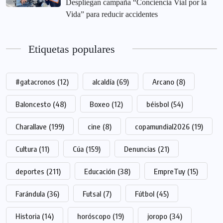
‎Despliegan campaña “Conciencia Vial por la
Vida” para reducir accidentes
Etiquetas populares
#gatacronos
(12)
alcaldía
(69)
Arcano
(8)
Baloncesto
(48)
Boxeo
(12)
béisbol
(54)
Charallave
(199)
cine
(8)
copamundial2026
(19)
Cultura
(11)
Cúa
(159)
Denuncias
(21)
deportes
(211)
Educación
(38)
EmpreTuy
(15)
Farándula
(36)
Futsal
(7)
Fútbol
(45)
Historia
(14)
horóscopo
(19)
joropo
(34)